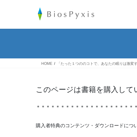
コ
ナ
ン
ビ
テ
ゲ
ン
ー
ツ
シ
へ
ョ
ス
ン
キ
に
ッ
移
HOME
「たった１つののコトで、あなたの眠りは激変
プ
動
このページは書籍を購入して
＊＊＊＊＊＊＊＊＊＊＊＊＊＊＊＊＊＊＊＊
購入者特典のコンテンツ・ダウンロードにつ